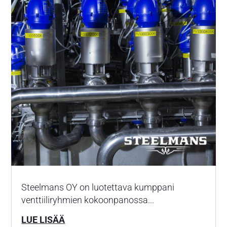
Steelmans OY on luotettava kumppani
venttiiliryhmien kokoonpanossa...
LUE LISÄÄ