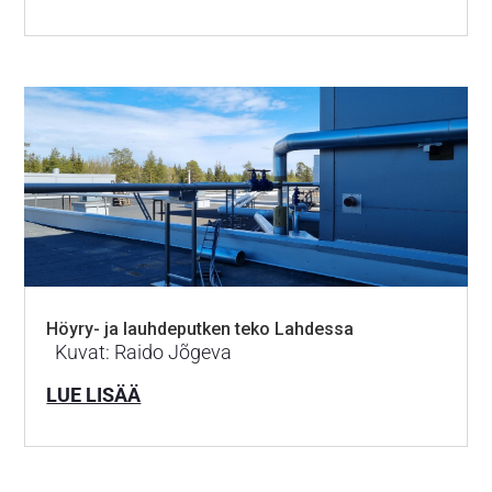
Höyry- ja lauhdeputken teko Lahdessa
Kuvat: Raido Jõgeva
LUE LISÄÄ